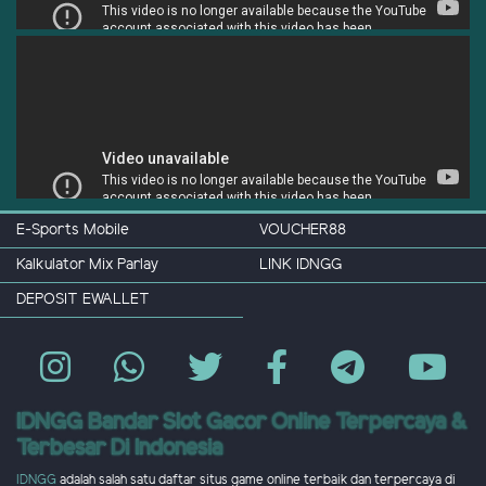
E-Sports Mobile
VOUCHER88
Kalkulator Mix Parlay
LINK IDNGG
DEPOSIT EWALLET
IDNGG Bandar Slot Gacor Online Terpercaya &
Terbesar Di Indonesia
IDNGG
adalah salah satu daftar situs game online terbaik dan terpercaya di