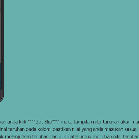
kan anda klik """"Bet Slip"""" maka tampilan nilai taruhan akan m
nal taruhan pada kolom, pastikan nilai yang anda masukan sesua
ntuk melanjutkan taruhan dan klik batal untuk merubah nilai taruhan