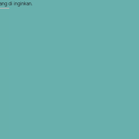
ang di inginkan.