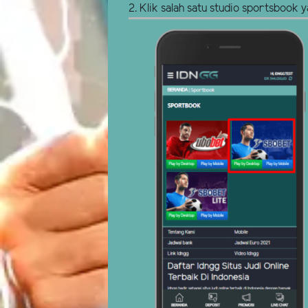
2. Klik salah satu studio sportsbook y