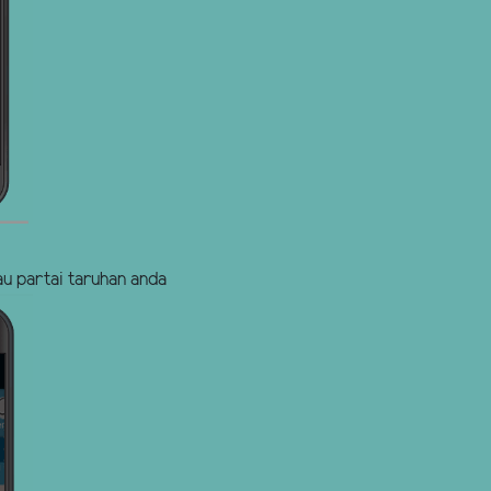
u partai taruhan anda